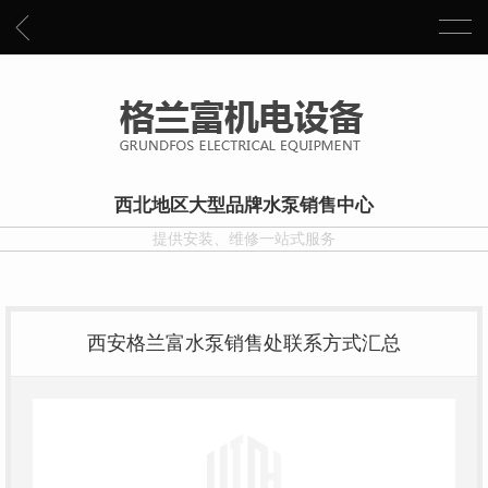
西北地区大型品牌水泵销售中心
提供安装、维修一站式服务
西安格兰富水泵销售处联系方式汇总