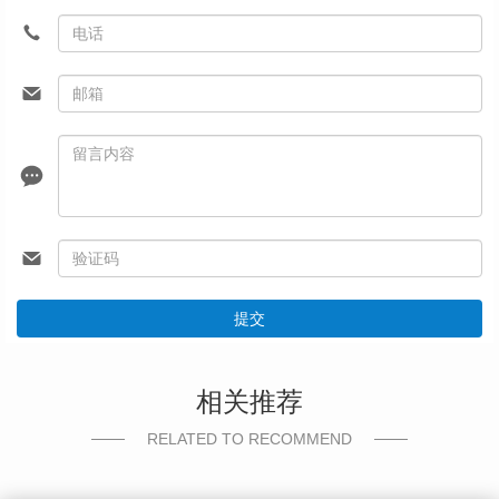
提交
相关推荐
RELATED TO RECOMMEND